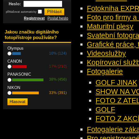
Heslo:
Fotokniha EXP
přihlašovat automaticky
Foto pro firmy 
Registrovat
Poslat heslo
Maturitní plesy
Jakou značku digitálního
Svatební fotogra
fotopřístroje používáte?
Grafické práce, 
Olympus
Videoslužby
10% (124)
Kopírovací služ
CANON
17% (210)
Fotogalerie
PANASONIC
38% (456)
GOLF JINAK
NIKON
SHOW NA V
33% (391)
FOTO Z ATE
GOLF
FOTO Z AKC
Fotogalerie zák
Pro registrovan