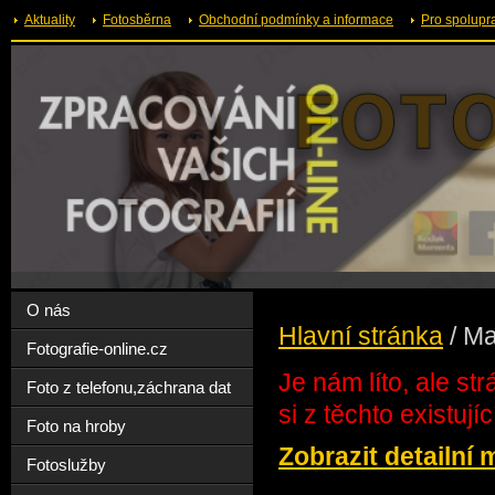
Aktuality
Fotosběrna
Obchodní podmínky a informace
Pro spolupr
O nás
Hlavní stránka
/
Ma
Fotografie-online.cz
Je nám líto, ale st
Foto z telefonu,záchrana dat
si z těchto existují
Foto na hroby
Zobrazit detailní
Fotoslužby