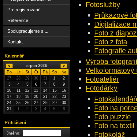
Fotoslužby
Pro registrované
Průkazové fo
Reference
Digitalizace n
Spolupracujeme s ...
Foto z diapoz
Foto z fota
Kontakt
Fotografie au
Kalendář
Výroba fotografi
srpen 2026
<
>
Velkoformátový ti
Po
Út
St
Čt
Pá
So
Ne
Fotoateliér
27
28
29
30
31
1
2
3
4
5
6
7
8
9
Fotodárky
10
11
12
13
14
15
16
17
18
19
20
21
22
23
Fotokalendář
24
25
26
27
28
29
30
Foto na porc
31
1
2
3
4
5
6
Foto puzzle
Přihlášení
Foto na textil
Fotokoláž
Jméno: