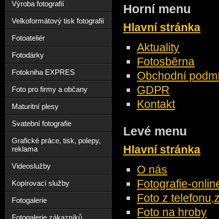
Výroba fotografií
Horní menu
Velkoformátový tisk fotografií
Hlavní stránka
Fotoateliér
Aktuality
Fotodárky
Fotosběrna
Fotokniha EXPRES
Obchodní podmí
GDPR
Foto pro firmy a občany
Kontakt
Maturitní plesy
Svatební fotografie
Levé menu
Grafické práce, tisk, polepy,
Hlavní stránka
reklama
Videoslužby
O nás
Fotografie-onlin
Kopírovací služby
Foto z telefonu,
Fotogalerie
Foto na hroby
Fotogalerie zákazníků