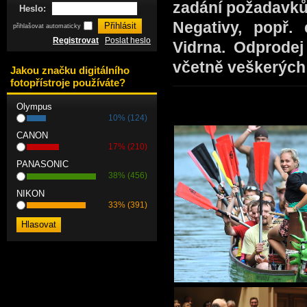
zadání požadavků 
Heslo:
Negativy, popř.
přihlašovat automaticky
Registrovat
Poslat heslo
Vidrna. Odprode
včetně veškerých
Jakou značku digitálního
fotopřístroje používáte?
Olympus
10% (124)
CANON
17% (210)
PANASONIC
38% (456)
NIKON
33% (391)