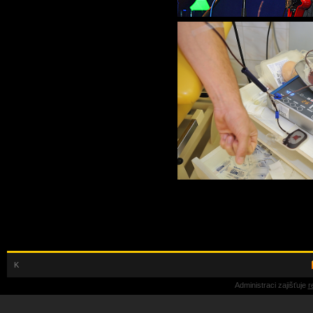
K
Administraci zajišťuje
r