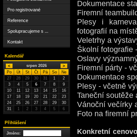
Dokumentace stav
Pro registrované
Firemní teambui
Plesy i karnev
Reference
fotografií na míst
Spolupracujeme s ...
Veletrhy a výstav
Kontakt
Školní fotografie 
Kalendář
Oslavy významnýc
srpen 2026
Firemní párty
- v
<
>
Po
Út
St
Čt
Pá
So
Ne
Dokumentace sport
27
28
29
30
31
1
2
Plesy
- včetně vý
3
4
5
6
7
8
9
10
11
12
13
14
15
16
Taneční soutěže
17
18
19
20
21
22
23
Vánoční večírky 
24
25
26
27
28
29
30
31
1
2
3
4
5
6
Foto na firemní pr
Přihlášení
Konkretní cenov
Jméno: