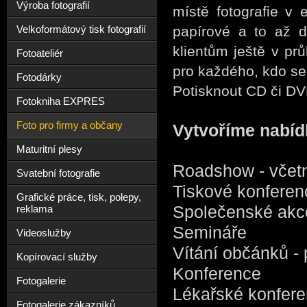
Výroba fotografií
místě fotografie v 
papírové a to až 
Velkoformátový tisk fotografií
klientům ještě v p
Fotoateliér
pro každého, kdo se 
Fotodárky
Potisknout CD či DV
Fotokniha EXPRES
Foto pro firmy a občany
Vytvoříme nabíd
Maturitní plesy
Roadshow - včetně
Svatební fotografie
Tiskové konferen
Grafické práce, tisk, polepy,
Společenské ak
reklama
Semináře
Videoslužby
Vítání občánků - 
Kopírovací služby
Konference
Fotogalerie
Lékařské konfere
Fotogalerie zákazníků