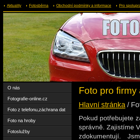
Aktuality
Fotosběrna
Obchodní podmínky a informace
Pro spolupr
O nás
Foto pro firmy
Fotografie-online.cz
Hlavní stránka
/
Fo
Foto z telefonu,záchrana dat
Pokud potřebujete za
Foto na hroby
správně. Zajistíme 
Fotoslužby
zdokumentují.
Jsm