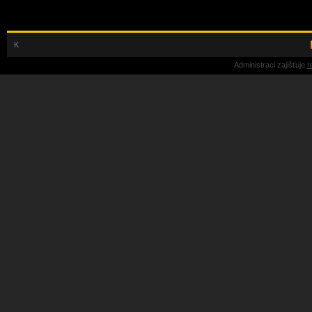
K
Administraci zajišťuje
r