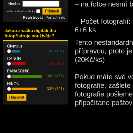
– na fotce nesmí bý
Heslo:
přihlašovat automaticky
Registrovat
Poslat heslo
–
Počet fotografií:
6+6 ks
Jakou značku digitálního
fotopřístroje používáte?
Tento nestandardní
Olympus
přípravou, proto j
10% (124)
(20Kč/ks)
CANON
17% (210)
PANASONIC
Pokud máte své vo
38% (456)
NIKON
fotografie, zašlet
33% (391)
fotografie pošleme
připočítáno poštov