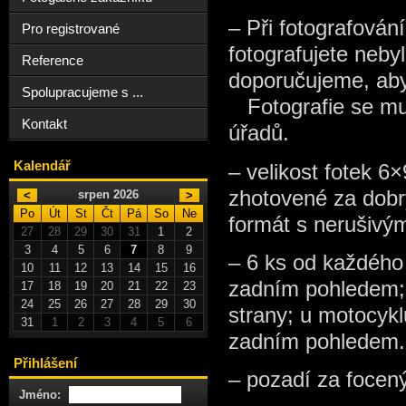
–
Při fotografován
Pro registrované
fotografujete neb
Reference
doporučujeme, aby 
Spolupracujeme s ...
Fotografie se mus
Kontakt
úřadů.
Kalendář
– velikost fotek 6×
zhotovené
za dob
srpen 2026
<
>
Po
Út
St
Čt
Pá
So
Ne
formát s nerušivý
27
28
29
30
31
1
2
3
4
5
6
7
8
9
– 6 ks od každého
10
11
12
13
14
15
16
zadním pohledem
17
18
19
20
21
22
23
24
25
26
27
28
29
30
strany;
u motocykl
31
1
2
3
4
5
6
zadním pohledem.
Přihlášení
– pozadí za focený
Jméno: