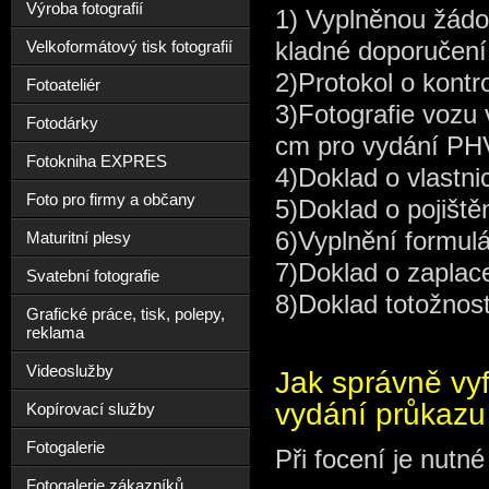
Výroba fotografií
1) Vyplněnou žádos
kladné doporučení
Velkoformátový tisk fotografií
2)Protokol o kontr
Fotoateliér
3)Fotografie voz
Fotodárky
cm pro vydání PHV
Fotokniha EXPRES
4)Doklad o vlastni
Foto pro firmy a občany
5)Doklad o pojiště
6)Vyplnění formulá
Maturitní plesy
7)Doklad o zaplace
Svatební fotografie
8)Doklad totožnos
Grafické práce, tisk, polepy,
reklama
Videoslužby
Jak správně vyf
vydání průkazu 
Kopírovací služby
Fotogalerie
Při focení je nutn
Fotogalerie zákazníků