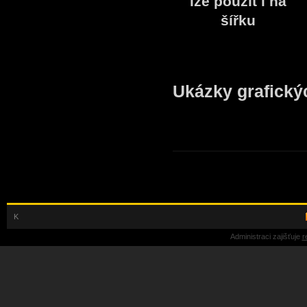
lze použít i na
šířku
Ukázky grafický
K
Administraci zajišťuje
r