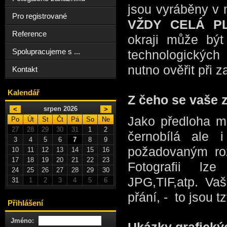
jsou vyráběny v
Pro registrované
VŽDY CELÁ P
Reference
okraji může být
Spolupracujeme s ...
technologických
nutno ověřit při 
Kontakt
Kalendář
Z čeho se vaše 
srpen 2026
<
>
Jako předloha mů
Po
Út
St
Čt
Pá
So
Ne
27
28
29
30
31
1
2
černobílá ale 
3
4
5
6
7
8
9
požadovaným ro
10
11
12
13
14
15
16
17
18
19
20
21
22
23
Fotografii lz
24
25
26
27
28
29
30
JPG,TIF,atp.
Vaš
31
1
2
3
4
5
6
přání, - to jso
Přihlášení
Jméno: