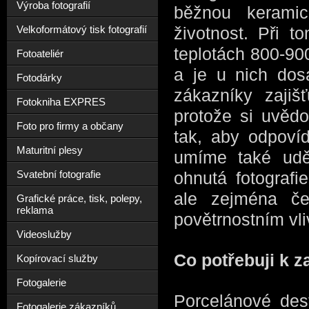
Výroba fotografií
běžnou keramic
Velkoformátový tisk fotografií
životnost. Při t
teplotách 800-900
Fotoateliér
a je u nich dos
Fotodárky
zákazníky zajiš
Fotokniha EXPRES
protože si uvědo
Foto pro firmy a občany
tak, aby odpovíd
Maturitní plesy
umíme také uděla
Svatební fotografie
ohnutá fotografi
ale zejména čer
Grafické práce, tisk, polepy,
reklama
povětrnostním vl
Videoslužby
Co potřebuji k 
Kopírovací služby
Fotogalerie
Porcelánové dest
Fotogalerie zákazníků