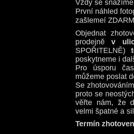
Vždy se snažíme o
První náhled fot
zašlemeí ZDARMA 
Objednat zhotov
prodejně
v uli
SPOŘITELNĚ)
t
poskytneme i dal
Pro úsporu ča
můžeme poslat d
Se zhotovováním 
proto se neostých
věřte nám, že d
velmi špatné a si
Termín zhotoven