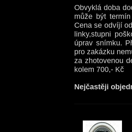
Obvyklá doba dod
může být termín 
Cena se odvíjí od
linky,stupni pošk
úprav snímku. P
pro zakázku nemu
za zhotovenou de
kolem 700,- Kč
Nejčastěji obje