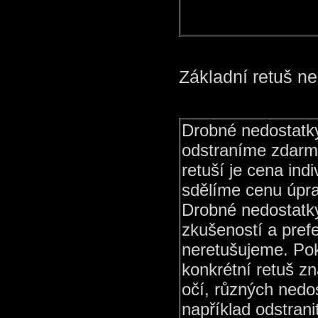
Základní retuš ne
Drobné nedostatky
odstraníme zdarma
retuší je cena ind
sdělíme cenu úpr
Drobné nedostatky 
zkušeností a pref
neretušujeme. Pok
konkrétní retuš z
očí, různých nedos
například odstranit