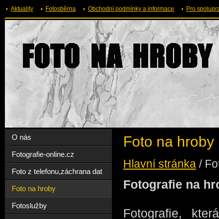
Aktuality
Fotosběrna
Obchodní podmínky a informace
Pro spolupr
O nás
Foto na hroby
Fotografie-online.cz
Hlavní stránka
/
Fo
Foto z telefonu,záchrana dat
Fotografie na h
Foto na hroby
Fotoslužby
Fotografie, kte