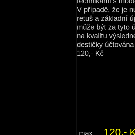
technikami s mod
V případě, že je n
retuš a základní 
může být za tyto 
na kvalitu výsled
destičky účtována
120,- Kč
120,- 
max