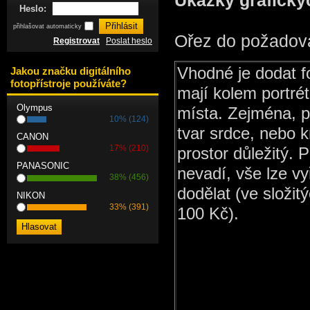
Ukázky grafický
Heslo:
přihlašovat automaticky
Ořez do požadov
Registrovat
Poslat heslo
Vhodné je dodat fo
Jakou značku digitálního
fotopřístroje používáte?
mají kolem portré
Olympus
místa. Zejména, po
10% (124)
tvar srdce, nebo k
CANON
17% (210)
prostor důležitý. 
PANASONIC
nevadí, vše lze vy
38% (456)
dodělat (ve složit
NIKON
33% (391)
100 Kč).