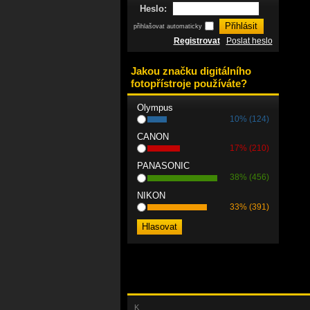
Heslo:
přihlašovat automaticky
Registrovat
Poslat heslo
Jakou značku digitálního
fotopřístroje používáte?
Olympus
10% (124)
CANON
17% (210)
PANASONIC
38% (456)
NIKON
33% (391)
K