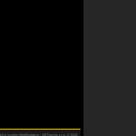
kční systém
WebRedakce
-
NETservis s.r.o.
© 2026