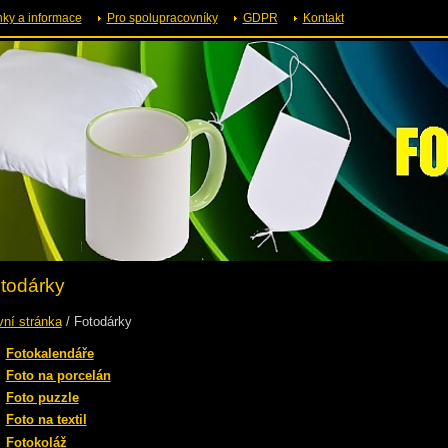
ky a informace
Pro spolupracovníky
GDPR
Kontakt
todárky
vní stránka
/
Fotodárky
Fotokalendáře
Foto na porcelán
Foto puzzle
Foto na textil
Fotokoláž