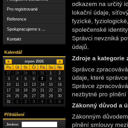
odkazem na určitý ide
Pro registrované
lokační údaje, síťový
Reference
fyzické, fyziologick
společenské identity
Spolupracujeme s ...
Správci nevzniká po
Kontakt
údajů.
Kalendář
Zdroje a kategorie
srpen 2026
<
>
Po
Út
St
Čt
Pá
So
Ne
Správce zpracovává 
27
28
29
30
31
1
2
údaje, které správce
3
4
5
6
7
8
9
10
11
12
13
14
15
16
Správce zpracovává 
17
18
19
20
21
22
23
nezbytné pro plnění
24
25
26
27
28
29
30
31
1
2
3
4
5
6
Zákonný důvod a ú
Přihlášení
Zákonným důvodem z
plnění smlouvy mezi
Jméno: