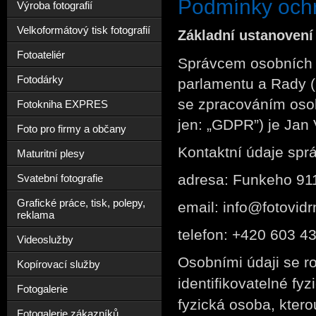
Podmínky ochr
Výroba fotografií
Velkoformátový tisk fotografií
Základní ustanovení
Fotoateliér
Správcem osobních ú
Fotodárky
parlamentu a Rady (
se zpracováním osob
Fotokniha EXPRES
jen: „GDPR”) je Jan 
Foto pro firmy a občany
Kontaktní údaje sprá
Maturitní plesy
adresa: Funkeho 911
Svatební fotografie
Grafické práce, tisk, polepy,
email: info@fotovidr
reklama
telefon: +420 603 4
Videoslužby
Osobními údaji se r
Kopírovací služby
identifikovatelné fy
Fotogalerie
fyzická osoba, ktero
Fotogalerie zákazníků