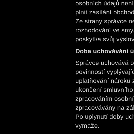
osobních údajů není
plnit
zasílání obchod
Ze strany správce n
rozhodování ve smys
poskytl/a svůj výslo
Doba uchovávání ú
Správce uchovává o
povinností vyplývaj
uplatňování nároků 
ukončení smluvního
zpracováním osobníc
zpracovávány na zá
Po uplynutí doby uc
vymaže.